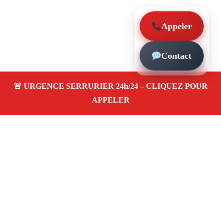
Appeler
Contact
À propos – Serrurier Marseille
Serrerier à Marseille 13013
Artisan en serrurerie,
urgence 24/24, depannage express, pose et changement
de serrure, ouverture de porte claquée. Prix pas cher,