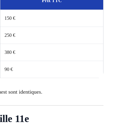
Prix TTC
150 €
250 €
380 €
90 €
est sont identiques.
lle 11e