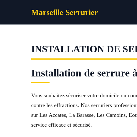
Aller
Marseille Serrurier
au
contenu
INSTALLATION DE SE
Installation de serrure 
Vous souhaitez sécuriser votre domicile ou co
contre les effractions. Nos serruriers professio
sur Les Accates, La Barasse, Les Camoins, Eour
service efficace et sécurisé.