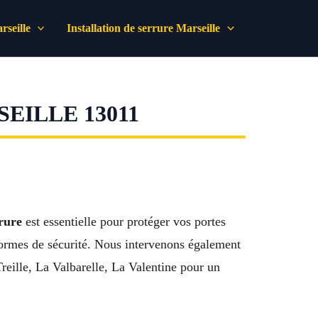
seille
Installation de serrure Marseille
EILLE 13011
rrure
est essentielle pour protéger vos portes
s normes de sécurité. Nous intervenons également
eille, La Valbarelle, La Valentine pour un