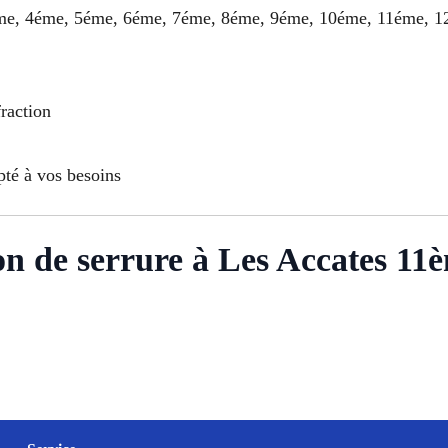
 3éme, 4éme, 5éme, 6éme, 7éme, 8éme, 9éme, 10éme, 11éme, 
fraction
pté à vos besoins
tion de serrure à Les Accates 1