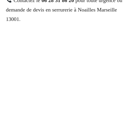
Contactez le
06 28 31 86 20
pour toute urgence ou
demande de devis en serrurerie à Noailles Marseille
13001.