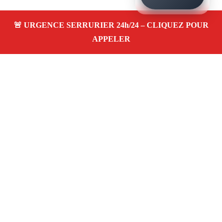
À propos – Serrurier Marseille
Serrerier à Perier Marseille (13008)
Spécialiste
serrurerie pas cher, depannage en urgence 24/24,
ouverture de porte bloquée, instalation et remplacement
de serrure. Intervention rapide, artisan local
Adresse : Perier 13008 Marseille
06 28 31 86 20