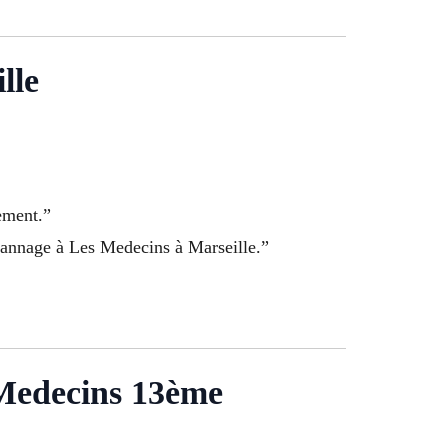
lle
ement.”
épannage à Les Medecins à Marseille.”
s Medecins 13ème