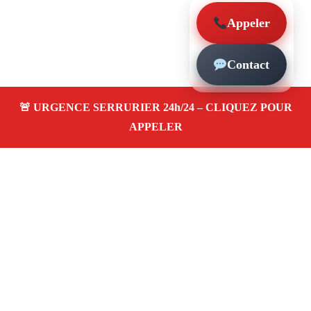
Appeler
Contact
À propos – Serrurier Marseille
Serrerier à La Rose Marseille (13013)
Spécialiste
serrurerie pas cher, depannage en urgence 24/24,
ouverture de porte bloquée, instalation et remplacement
de serrure. Intervention rapide, artisan local