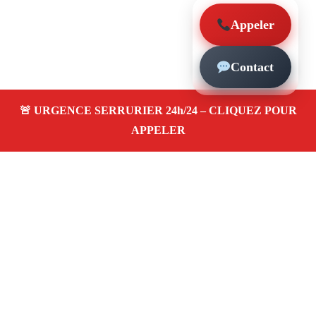
Appeler
Contact
À propos – Serrurier Marseille
Serrerier à Le Rouet Marseille (13008)
Spécialiste
serrurerie pas cher, depannage en urgence 24/24,
ouverture de porte bloquée, instalation et remplacement