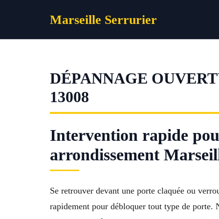
Aller
Marseille Serrurier
au
contenu
DÉPANNAGE OUVERTU
13008
Intervention rapide pour
arrondissement Marseil
Se retrouver devant une porte claquée ou verroui
rapidement pour débloquer tout type de porte. N