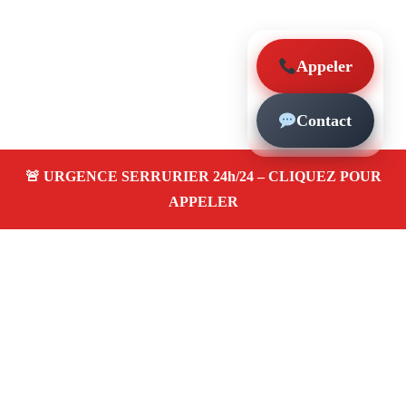
Appeler
Contact
À propos – Serrurier Marseille
Serrerier à La Pointe Rouge Marseille (13008)
Spécialiste serrurerie pas cher, depannage en urgence