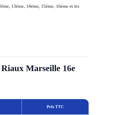
12éme, 13éme, 14éme, 15éme, 16éme et les
 Riaux Marseille 16e
Prix TTC