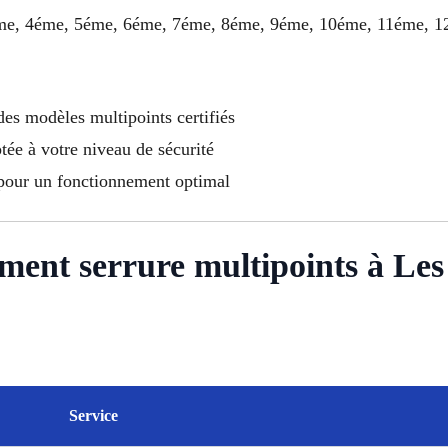
 3éme, 4éme, 5éme, 6éme, 7éme, 8éme, 9éme, 10éme, 11éme, 
des modèles multipoints certifiés
ptée à votre niveau de sécurité
 pour un fonctionnement optimal
ement serrure multipoints à Les
Service