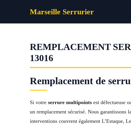
Aller
Marseille Serrurier
au
contenu
REMPLACEMENT SERR
13016
Remplacement de serrur
Si votre
serrure multipoints
est défectueuse ou
un remplacement sécurisé. Nous garantissons la
interventions couvrent également L’Estaque, Les