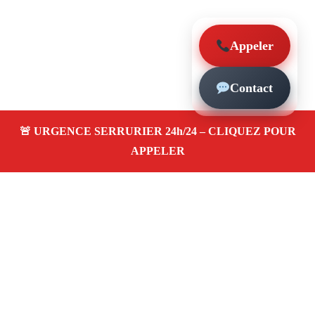
Appeler
Contact
À propos – Serrurier Marseille
Serrerier à Le Merlan Marseille (13014)
Spécialiste
serrurerie pas cher, depannage en urgence 24/24,
ouverture de porte bloquée, instalation et remplacement