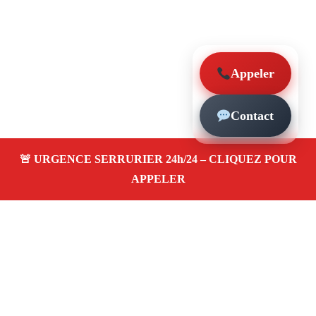
Appeler
Contact
À propos – Serrurier Marseille
Serrerier à Saint-Barnabe Marseille (13012)