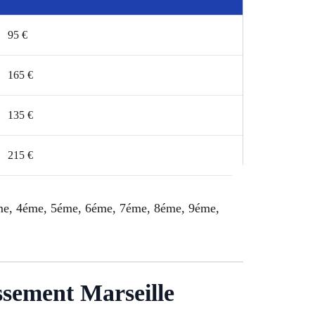
95 €
165 €
135 €
215 €
3éme, 4éme, 5éme, 6éme, 7éme, 8éme, 9éme,
ssement Marseille